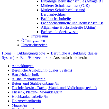
Einjährige Berufsfachschule (Anlage B1)
Mittlerer Schulabschluss (FOR)
Mittlerer Schulabschluss und
Berufsabschluss
Fachhochschulreife
Fachhochschulreife und Berufsabschluss
Allgemeine Hochschulreife (Abitur)
Fachschule Sozialwesen
Impressum
Öffnungszeiten
Unterrichtszeiten
Home
»
Bildungsangebote
»
Berufliche Ausbildung (duales
System)
»
Bau-/Holztechnik
» Ausbaufacharbeiter/in
Anmeldungen
Berufliche Ausbildung (duales System)
Bau-/Holztechnik
Ausbaufacharbeiter/in
Beton- und Stahlbetonbauer/in
Dachdecker/in - Dach-, Wand- und Abdichtungstechnik
Fliesen-, Platten-, Mosaikleger/in
Hochbaufacharbeiter/in
Holzmechaniker/in
Maurer/in