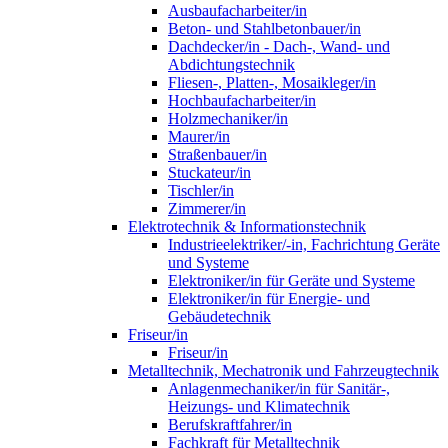
Ausbaufacharbeiter/in
Beton- und Stahlbetonbauer/in
Dachdecker/in - Dach-, Wand- und
Abdichtungstechnik
Fliesen-, Platten-, Mosaikleger/in
Hochbaufacharbeiter/in
Holzmechaniker/in
Maurer/in
Straßenbauer/in
Stuckateur/in
Tischler/in
Zimmerer/in
Elektrotechnik & Informationstechnik
Industrieelektriker/-in, Fachrichtung Geräte
und Systeme
Elektroniker/in für Geräte und Systeme
Elektroniker/in für Energie- und
Gebäudetechnik
Friseur/in
Friseur/in
Metalltechnik, Mechatronik und Fahrzeugtechnik
Anlagenmechaniker/in für Sanitär-,
Heizungs- und Klimatechnik
Berufskraftfahrer/in
Fachkraft für Metalltechnik