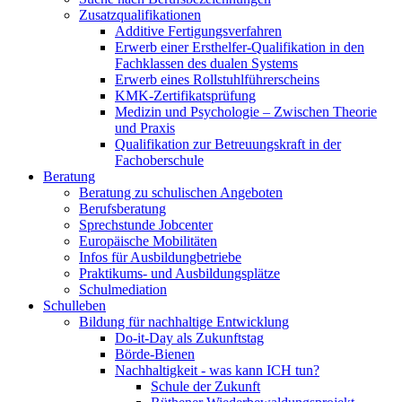
Zusatzqualifikationen
Additive Fertigungsverfahren
Erwerb einer Ersthelfer-Qualifikation in den
Fachklassen des dualen Systems
Erwerb eines Rollstuhlführerscheins
KMK-Zertifikatsprüfung
Medizin und Psychologie – Zwischen Theorie
und Praxis
Qualifikation zur Betreuungskraft in der
Fachoberschule
Beratung
Beratung zu schulischen Angeboten
Berufsberatung
Sprechstunde Jobcenter
Europäische Mobilitäten
Infos für Ausbildungbetriebe
Praktikums- und Ausbildungsplätze
Schulmediation
Schulleben
Bildung für nachhaltige Entwicklung
Do-it-Day als Zukunftstag
Börde-Bienen
Nachhaltigkeit - was kann ICH tun?
Schule der Zukunft