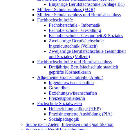
Einjährige Berufsfachschule (Anlage B1)
Mittlerer Schulabschluss (FOR)
Mittlerer Schulabschluss und Berufsabschluss
Fachhochschulreife
Fachoberschule - Informatik
Fachoberschule - Gestaltung
Fachoberschule - Gesundheit & Soziales
Zweijährige Berufsfachschule
Ingenieurtechnik (Vollzeit)
Zweijährige Berufsfachschule Gesundheit
und Soziales (Vollzeit)
Fachhochschulreife und Berufsabschluss
Dreijährige Berufsfachschule staatlich
geprüfte Kosmetiker/in
Allgemeine Hochschulreife (Abitur)
Ingenieurwissenschaften
Gesundheit
Erziehungswissenschaften
Freizeitsportleiter/in
Fachschule Sozialwesen
Heilerziehungspflege (HEP)
Praxisintegrierte Ausbildung (PIA)
Sozialpädagogik
Suche nach Zielen, Interessen und Qualifikation
Suche nach Berufsbezeichnungen