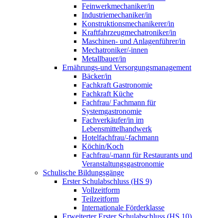
Feinwerkmechaniker/in
Industriemechaniker/in
Konstruktionsmechanikerer/in
Kraftfahrzeugmechatroniker/in
Maschinen- und Anlagenführer/in
Mechatroniker/-innen
Metallbauer/in
Ernährungs-und Versorgungsmanagement
Bäcker/in
Fachkraft Gastronomie
Fachkraft Küche
Fachfrau/ Fachmann für
Systemgastronomie
Fachverkäufer/in im
Lebensmittelhandwerk
Hotelfachfrau/-fachmann
Köchin/Koch
Fachfrau/-mann für Restaurants und
Veranstaltungsgastronomie
Schulische Bildungsgänge
Erster Schulabschluss (HS 9)
Vollzeitform
Teilzeitform
Internationale Förderklasse
Erweiterter Erster Schulabschluss (HS 10)