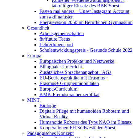
Rüthener Wiederbewaldungsprojekt -
tatkräftiger Einsatz des BBK Soest
Fasten mal anders – Unser Instagram-Account
zum #klimafasten
Energievision 2050 im Beruflichen Gymnasium
Gesundheit
Arbeitsgemeinschaften
fit4future Teens
LehrerInnensport
Schulentwicklungspreis - Gesunde Schule 2022
Europa
Europäischen Projekte und Netzwerke
Bilingualer Unterricht
Zusätzliches Sprachenangebot - AGs
EU-Betriebspraktika mit Erasmus+
Erasmus+ Gruppenmobilitäten
Europa-Curriculum
KMK-Fremdsprachenzertifikat
MINT
Biologie
Digitale Pflege mit humanoiden Robotern und
Virtual Reality
Humanoide Roboter des Typs NAO im Einsatz
Kooperationen FH Südwestfalen Soest
Pädagogisches Konzept