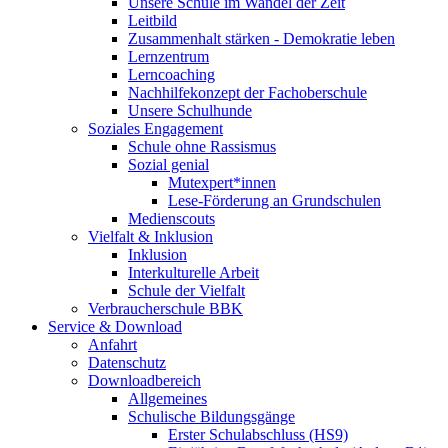
Unsere Schule im Wandel der Zeit
Leitbild
Zusammenhalt stärken - Demokratie leben
Lernzentrum
Lerncoaching
Nachhilfekonzept der Fachoberschule
Unsere Schulhunde
Soziales Engagement
Schule ohne Rassismus
Sozial genial
Mutexpert*innen
Lese-Förderung an Grundschulen
Medienscouts
Vielfalt & Inklusion
Inklusion
Interkulturelle Arbeit
Schule der Vielfalt
Verbraucherschule BBK
Service & Download
Anfahrt
Datenschutz
Downloadbereich
Allgemeines
Schulische Bildungsgänge
Erster Schulabschluss (HS9)