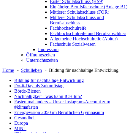
Erster Schulabschluss (HS9)
Einjährige Berufsfachschule (Anlage B1)
Mittlerer Schulabschluss (FOR)
Mittlerer Schulabschluss und
Berufsabschluss
Fachhochschulreife
Fachhochschulreife und Berufsabschluss
Allgemeine Hochschulreife (Abitur)
Fachschule Sozialwesen
Impressum
Öffnungszeiten
Unterrichtszeiten
Home
»
Schulleben
» Bildung für nachhaltige Entwicklung
Bildung für nachhaltige Entwicklung
Do-it-Day als Zukunftstag
Börde-Bienen
Nachhaltigkeit - was kann ICH tun?
Fasten mal anders – Unser Instagram-Account zum
#klimafasten
Energievision 2050 im Beruflichen Gymnasium
Gesundheit
Europa
MINT