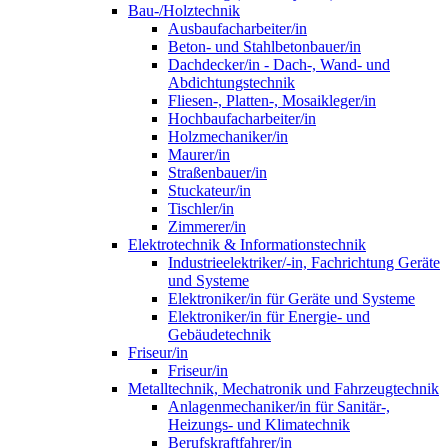
Bau-/Holztechnik
Ausbaufacharbeiter/in
Beton- und Stahlbetonbauer/in
Dachdecker/in - Dach-, Wand- und
Abdichtungstechnik
Fliesen-, Platten-, Mosaikleger/in
Hochbaufacharbeiter/in
Holzmechaniker/in
Maurer/in
Straßenbauer/in
Stuckateur/in
Tischler/in
Zimmerer/in
Elektrotechnik & Informationstechnik
Industrieelektriker/-in, Fachrichtung Geräte
und Systeme
Elektroniker/in für Geräte und Systeme
Elektroniker/in für Energie- und
Gebäudetechnik
Friseur/in
Friseur/in
Metalltechnik, Mechatronik und Fahrzeugtechnik
Anlagenmechaniker/in für Sanitär-,
Heizungs- und Klimatechnik
Berufskraftfahrer/in