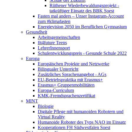
Schule der Zukunft
Rüthener Wiederbewaldungsprojekt -
tatkräftiger Einsatz des BBK Soest
Fasten mal anders – Unser Instagram-Account
zum #klimafasten
Energievision 2050 im Beruflichen Gymnasium
Gesundheit
Arbeitsgemeinschaften
fit4future Teens
LehrerInnensport
Schulentwicklungspreis - Gesunde Schule 2022
Europa
Europäischen Projekte und Netzwerke
Bilingualer Unterricht
Zusätzliches Sprachenangebot - AGs
EU-Betriebspraktika mit Erasmus+
Erasmus+ Gruppenmobilitäten
Europa-Curriculum
KMK-Fremdsprachenzertifikat
MINT
Biologie
Digitale Pflege mit humanoiden Robotern und
Virtual Reality
Humanoide Roboter des Typs NAO im Einsatz
Kooperationen FH Südwestfalen Soest