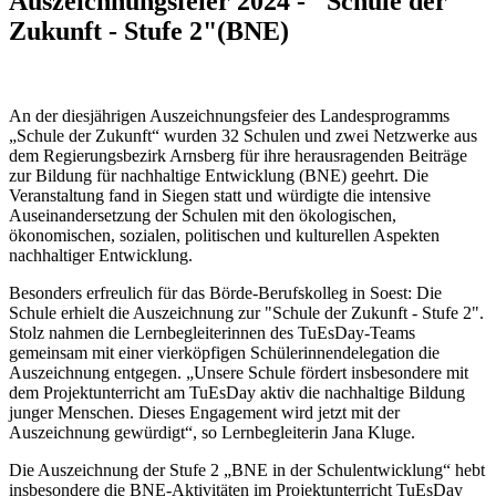
Auszeichnungsfeier 2024 - "Schule der
Zukunft - Stufe 2"(BNE)
An der diesjährigen Auszeichnungsfeier des Landesprogramms
„Schule der Zukunft“ wurden 32 Schulen und zwei Netzwerke aus
dem Regierungsbezirk Arnsberg für ihre herausragenden Beiträge
zur Bildung für nachhaltige Entwicklung (BNE) geehrt. Die
Veranstaltung fand in Siegen statt und würdigte die intensive
Auseinandersetzung der Schulen mit den ökologischen,
ökonomischen, sozialen, politischen und kulturellen Aspekten
nachhaltiger Entwicklung.
Besonders erfreulich für das Börde-Berufskolleg in Soest: Die
Schule erhielt die Auszeichnung zur "Schule der Zukunft - Stufe 2".
Stolz nahmen die Lernbegleiterinnen des TuEsDay-Teams
gemeinsam mit einer vierköpfigen Schülerinnendelegation die
Auszeichnung entgegen. „Unsere Schule fördert insbesondere mit
dem Projektunterricht am TuEsDay aktiv die nachhaltige Bildung
junger Menschen. Dieses Engagement wird jetzt mit der
Auszeichnung gewürdigt“, so Lernbegleiterin Jana Kluge.
Die Auszeichnung der Stufe 2 „BNE in der Schulentwicklung“ hebt
insbesondere die BNE-Aktivitäten im Projektunterricht TuEsDay