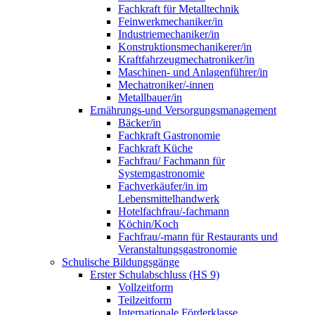
Fachkraft für Metalltechnik
Feinwerkmechaniker/in
Industriemechaniker/in
Konstruktionsmechanikerer/in
Kraftfahrzeugmechatroniker/in
Maschinen- und Anlagenführer/in
Mechatroniker/-innen
Metallbauer/in
Ernährungs-und Versorgungsmanagement
Bäcker/in
Fachkraft Gastronomie
Fachkraft Küche
Fachfrau/ Fachmann für
Systemgastronomie
Fachverkäufer/in im
Lebensmittelhandwerk
Hotelfachfrau/-fachmann
Köchin/Koch
Fachfrau/-mann für Restaurants und
Veranstaltungsgastronomie
Schulische Bildungsgänge
Erster Schulabschluss (HS 9)
Vollzeitform
Teilzeitform
Internationale Förderklasse