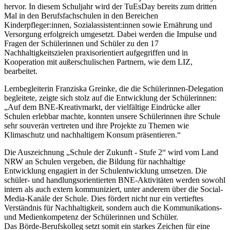
hervor. In diesem Schuljahr wird der TuEsDay bereits zum dritten
Mal in den Berufsfachschulen in den Bereichen
Kinderpfleger:innen, Sozialassistent:innen sowie Ernährung und
Versorgung erfolgreich umgesetzt. Dabei werden die Impulse und
Fragen der Schülerinnen und Schüler zu den 17
Nachhaltigkeitszielen praxisorientiert aufgegriffen und in
Kooperation mit außerschulischen Partnern, wie dem LIZ,
bearbeitet.
Lernbegleiterin Franziska Greinke, die die Schülerinnen-Delegation
begleitete, zeigte sich stolz auf die Entwicklung der Schülerinnen:
„Auf dem BNE-Kreativmarkt, der vielfältige Eindrücke aller
Schulen erlebbar machte, konnten unsere Schülerinnen ihre Schule
sehr souverän vertreten und ihre Projekte zu Themen wie
Klimaschutz und nachhaltigem Konsum präsentieren.“
Die Auszeichnung „Schule der Zukunft - Stufe 2“ wird vom Land
NRW an Schulen vergeben, die Bildung für nachhaltige
Entwicklung engagiert in der Schulentwicklung umsetzen. Die
schüler- und handlungsorientierten BNE-Aktivitäten werden sowohl
intern als auch extern kommuniziert, unter anderem über die Social-
Media-Kanäle der Schule. Dies fördert nicht nur ein vertieftes
Verständnis für Nachhaltigkeit, sondern auch die Kommunikations-
und Medienkompetenz der Schülerinnen und Schüler.
Das Börde-Berufskolleg setzt somit ein starkes Zeichen für eine