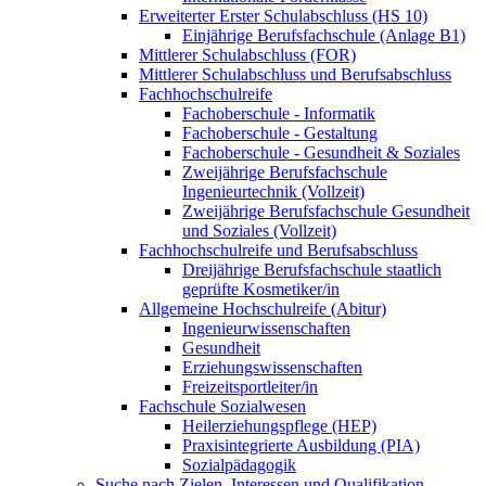
Erweiterter Erster Schulabschluss (HS 10)
Einjährige Berufsfachschule (Anlage B1)
Mittlerer Schulabschluss (FOR)
Mittlerer Schulabschluss und Berufsabschluss
Fachhochschulreife
Fachoberschule - Informatik
Fachoberschule - Gestaltung
Fachoberschule - Gesundheit & Soziales
Zweijährige Berufsfachschule
Ingenieurtechnik (Vollzeit)
Zweijährige Berufsfachschule Gesundheit
und Soziales (Vollzeit)
Fachhochschulreife und Berufsabschluss
Dreijährige Berufsfachschule staatlich
geprüfte Kosmetiker/in
Allgemeine Hochschulreife (Abitur)
Ingenieurwissenschaften
Gesundheit
Erziehungswissenschaften
Freizeitsportleiter/in
Fachschule Sozialwesen
Heilerziehungspflege (HEP)
Praxisintegrierte Ausbildung (PIA)
Sozialpädagogik
Suche nach Zielen, Interessen und Qualifikation