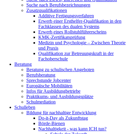
Suche nach Berufsbezeichnungen
Zusatzqualifikationen
Additive Fertigungsverfahren
Erwerb einer Ersthelfer-Qualifikation in den
Fachklassen des dualen Systems
Erwerb eines Rollstuhlführerscheins
KMK-Zertifikatsprüfung
Medizin und Psychologie – Zwischen Theorie
und Praxis
Qualifikation zur Betreuungskraft in der
Fachoberschule
Beratung
Beratung zu schulischen Angeboten
Berufsberatung
Sprechstunde Jobcenter
Europäische Mobilitäten
Infos für Ausbildungbetriebe
Praktikums- und Ausbildungsplätze
Schulmediation
Schulleben
Bildung für nachhaltige Entwicklung
Do-it-Day als Zukunftstag
Börde-Bienen
Nachhaltigkeit - was kann ICH tun?