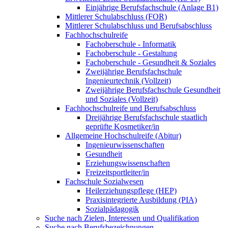
Einjährige Berufsfachschule (Anlage B1)
Mittlerer Schulabschluss (FOR)
Mittlerer Schulabschluss und Berufsabschluss
Fachhochschulreife
Fachoberschule - Informatik
Fachoberschule - Gestaltung
Fachoberschule - Gesundheit & Soziales
Zweijährige Berufsfachschule
Ingenieurtechnik (Vollzeit)
Zweijährige Berufsfachschule Gesundheit
und Soziales (Vollzeit)
Fachhochschulreife und Berufsabschluss
Dreijährige Berufsfachschule staatlich
geprüfte Kosmetiker/in
Allgemeine Hochschulreife (Abitur)
Ingenieurwissenschaften
Gesundheit
Erziehungswissenschaften
Freizeitsportleiter/in
Fachschule Sozialwesen
Heilerziehungspflege (HEP)
Praxisintegrierte Ausbildung (PIA)
Sozialpädagogik
Suche nach Zielen, Interessen und Qualifikation
Suche nach Berufsbezeichnungen