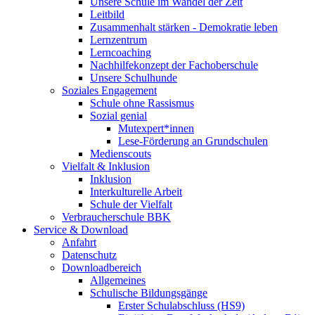
Unsere Schule im Wandel der Zeit
Leitbild
Zusammenhalt stärken - Demokratie leben
Lernzentrum
Lerncoaching
Nachhilfekonzept der Fachoberschule
Unsere Schulhunde
Soziales Engagement
Schule ohne Rassismus
Sozial genial
Mutexpert*innen
Lese-Förderung an Grundschulen
Medienscouts
Vielfalt & Inklusion
Inklusion
Interkulturelle Arbeit
Schule der Vielfalt
Verbraucherschule BBK
Service & Download
Anfahrt
Datenschutz
Downloadbereich
Allgemeines
Schulische Bildungsgänge
Erster Schulabschluss (HS9)