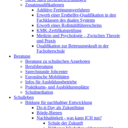
Zusatzqualifikationen
Additive Fertigungsverfahren
Erwerb einer Ersthelfer-Qualifikation in den
Fachklassen des dualen Systems
Erwerb eines Rollstuhlführerscheins
KMK-Zertifikatsprüfung
Medizin und Psychologie – Zwischen Theorie
und Praxis
Qualifikation zur Betreuungskraft in der
Fachoberschule
Beratung
Beratung zu schulischen Angeboten
Berufsberatung
Sprechstunde Jobcenter
Europäische Mobilitäten
Infos für Ausbildungbetriebe
Praktikums- und Ausbildungsplätze
Schulmediation
Schulleben
Bildung für nachhaltige Entwicklung
Do-it-Day als Zukunftstag
Börde-Bienen
Nachhaltigkeit - was kann ICH tun?
Schule der Zukunft