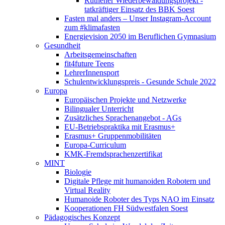
Rüthener Wiederbewaldungsprojekt -
tatkräftiger Einsatz des BBK Soest
Fasten mal anders – Unser Instagram-Account
zum #klimafasten
Energievision 2050 im Beruflichen Gymnasium
Gesundheit
Arbeitsgemeinschaften
fit4future Teens
LehrerInnensport
Schulentwicklungspreis - Gesunde Schule 2022
Europa
Europäischen Projekte und Netzwerke
Bilingualer Unterricht
Zusätzliches Sprachenangebot - AGs
EU-Betriebspraktika mit Erasmus+
Erasmus+ Gruppenmobilitäten
Europa-Curriculum
KMK-Fremdsprachenzertifikat
MINT
Biologie
Digitale Pflege mit humanoiden Robotern und
Virtual Reality
Humanoide Roboter des Typs NAO im Einsatz
Kooperationen FH Südwestfalen Soest
Pädagogisches Konzept