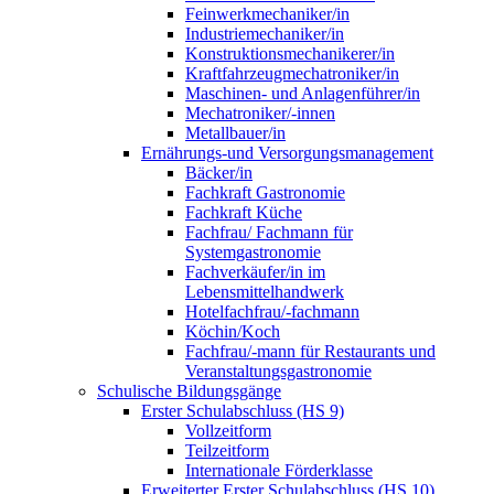
Feinwerkmechaniker/in
Industriemechaniker/in
Konstruktionsmechanikerer/in
Kraftfahrzeugmechatroniker/in
Maschinen- und Anlagenführer/in
Mechatroniker/-innen
Metallbauer/in
Ernährungs-und Versorgungsmanagement
Bäcker/in
Fachkraft Gastronomie
Fachkraft Küche
Fachfrau/ Fachmann für
Systemgastronomie
Fachverkäufer/in im
Lebensmittelhandwerk
Hotelfachfrau/-fachmann
Köchin/Koch
Fachfrau/-mann für Restaurants und
Veranstaltungsgastronomie
Schulische Bildungsgänge
Erster Schulabschluss (HS 9)
Vollzeitform
Teilzeitform
Internationale Förderklasse
Erweiterter Erster Schulabschluss (HS 10)