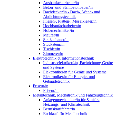
Ausbaufacharbeiter/in
Beton- und Stahlbetonbauer/in
Dachdecker/in - Dach-, Wand- und
Abdichtungstechnik
Fliesen-, Platten-, Mosaikleger/in
Hochbaufacharbeiter/in
Holzmechaniker/in
Maurer/in
Straßenbauer/in
Stuckateur/in
Tischler/in
Zimmerer/in
Elektrotechnik & Informationstechnik
Industrieelektriker/-in, Fachrichtung Geräte
und Systeme
Elektroniker/in für Geräte und Systeme
Elektroniker/in für Energie- und
Gebäudetechnik
Friseur/in
Friseur/in
Metalltechnik, Mechatronik und Fahrzeugtechnik
Anlagenmechaniker/in für Sanitär-,
Heizungs- und Klimatechnik
Berufskraftfahrer/in
Fachkraft für Metalltechnik