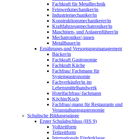
Fachkraft für Metalltechnik
Feinwerkmechaniker/in
Industriemechaniker/in
Konstruktionsmechanikerer/in
Kraftfahrzeugmechatroniker/in
Maschinen- und Anlagenführer/in
Mechatroniker/-innen
Metallbauer/in
Ernährungs-und Versorgungsmanagement
Bäcker/in
Fachkraft Gastronomie
Fachkraft Küche
Fachfrau/ Fachmann für
Systemgastronomie
Fachverkäufer/in im
Lebensmittelhandwerk
Hotelfachfrau/-fachmann
Köchin/Koch
Fachfrau/-mann für Restaurants und
Veranstaltungsgastronomie
Schulische Bildungsgänge
Erster Schulabschluss (HS 9)
Vollzeitform
Teilzeitform
Internationale Förderklasse