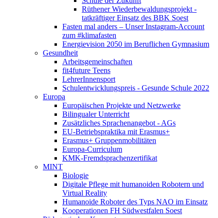
Schule der Zukunft
Rüthener Wiederbewaldungsprojekt -
tatkräftiger Einsatz des BBK Soest
Fasten mal anders – Unser Instagram-Account
zum #klimafasten
Energievision 2050 im Beruflichen Gymnasium
Gesundheit
Arbeitsgemeinschaften
fit4future Teens
LehrerInnensport
Schulentwicklungspreis - Gesunde Schule 2022
Europa
Europäischen Projekte und Netzwerke
Bilingualer Unterricht
Zusätzliches Sprachenangebot - AGs
EU-Betriebspraktika mit Erasmus+
Erasmus+ Gruppenmobilitäten
Europa-Curriculum
KMK-Fremdsprachenzertifikat
MINT
Biologie
Digitale Pflege mit humanoiden Robotern und
Virtual Reality
Humanoide Roboter des Typs NAO im Einsatz
Kooperationen FH Südwestfalen Soest