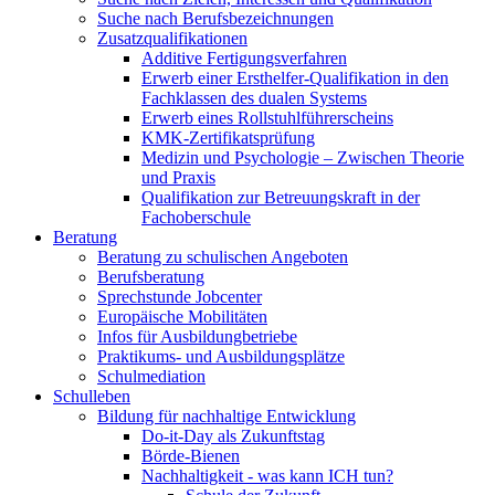
Suche nach Berufsbezeichnungen
Zusatzqualifikationen
Additive Fertigungsverfahren
Erwerb einer Ersthelfer-Qualifikation in den
Fachklassen des dualen Systems
Erwerb eines Rollstuhlführerscheins
KMK-Zertifikatsprüfung
Medizin und Psychologie – Zwischen Theorie
und Praxis
Qualifikation zur Betreuungskraft in der
Fachoberschule
Beratung
Beratung zu schulischen Angeboten
Berufsberatung
Sprechstunde Jobcenter
Europäische Mobilitäten
Infos für Ausbildungbetriebe
Praktikums- und Ausbildungsplätze
Schulmediation
Schulleben
Bildung für nachhaltige Entwicklung
Do-it-Day als Zukunftstag
Börde-Bienen
Nachhaltigkeit - was kann ICH tun?