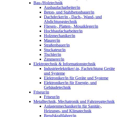
Bau-/Holztechnik
Ausbaufacharbeiter/in
Beton- und Stahlbetonbauer/in
Dachdecker/in - Dach-, Wand- und
Abdichtungstechnik
Fliesen-, Platten-, Mosaikleger/in
Hochbaufacharbeiter/in
Holzmechaniker/in
Maurer/in
Straßenbauer/in
Stuckateur/in
Tischler/in
Zimmerer/in
Elektrotechnik & Informationstechnik
Industrieelektriker/-in, Fachrichtung Geräte
und Systeme
Elektroniker/in für Geräte und Systeme
Elektroniker/in für Energie- und
Gebäudetechnik
Friseur/in
Friseur/in
Metalltechnik, Mechatronik und Fahrzeugtechnik
Anlagenmechaniker/in für Sanitär-,
Heizungs- und Klimatechnik
Berufskraftfahrer/in