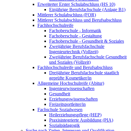
Erweiterter Erster Schulabschluss (HS 10)
Einjährige Berufsfachschule (Anlage B1)
Mittlerer Schulabschluss (FOR)
Mittlerer Schulabschluss und Berufsabschluss
Fachhochschulreife
Fachoberschule - Informatik
Fachoberschule - Gestaltung
Fachoberschule - Gesundheit & Soziales
Zweijährige Berufsfachschule
Ingenieurtechnik (Vollzeit)
Zweijährige Berufsfachschule Gesundheit
und Soziales (Vollzeit)
Fachhochschulreife und Berufsabschluss
Dreijährige Berufsfachschule staatlich
geprüfte Kosmetiker/in
Allgemeine Hochschulreife (Abitur)
Ingenieurwissenschaften
Gesundheit
Erziehungswissenschaften
Freizeitsportleiter/in
Fachschule Sozialwesen
Heilerziehungspflege (HEP)
Praxisintegrierte Ausbildung (PIA)
Sozialpädagogik
Suche nach Zielen, Interessen und Qualifikation