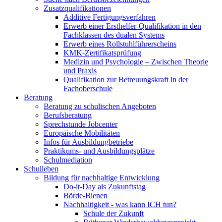
Zusatzqualifikationen
Additive Fertigungsverfahren
Erwerb einer Ersthelfer-Qualifikation in den
Fachklassen des dualen Systems
Erwerb eines Rollstuhlführerscheins
KMK-Zertifikatsprüfung
Medizin und Psychologie – Zwischen Theorie
und Praxis
Qualifikation zur Betreuungskraft in der
Fachoberschule
Beratung
Beratung zu schulischen Angeboten
Berufsberatung
Sprechstunde Jobcenter
Europäische Mobilitäten
Infos für Ausbildungbetriebe
Praktikums- und Ausbildungsplätze
Schulmediation
Schulleben
Bildung für nachhaltige Entwicklung
Do-it-Day als Zukunftstag
Börde-Bienen
Nachhaltigkeit - was kann ICH tun?
Schule der Zukunft