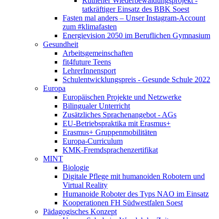
Rüthener Wiederbewaldungsprojekt -
tatkräftiger Einsatz des BBK Soest
Fasten mal anders – Unser Instagram-Account
zum #klimafasten
Energievision 2050 im Beruflichen Gymnasium
Gesundheit
Arbeitsgemeinschaften
fit4future Teens
LehrerInnensport
Schulentwicklungspreis - Gesunde Schule 2022
Europa
Europäischen Projekte und Netzwerke
Bilingualer Unterricht
Zusätzliches Sprachenangebot - AGs
EU-Betriebspraktika mit Erasmus+
Erasmus+ Gruppenmobilitäten
Europa-Curriculum
KMK-Fremdsprachenzertifikat
MINT
Biologie
Digitale Pflege mit humanoiden Robotern und
Virtual Reality
Humanoide Roboter des Typs NAO im Einsatz
Kooperationen FH Südwestfalen Soest
Pädagogisches Konzept