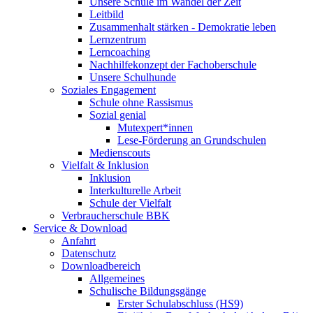
Unsere Schule im Wandel der Zeit
Leitbild
Zusammenhalt stärken - Demokratie leben
Lernzentrum
Lerncoaching
Nachhilfekonzept der Fachoberschule
Unsere Schulhunde
Soziales Engagement
Schule ohne Rassismus
Sozial genial
Mutexpert*innen
Lese-Förderung an Grundschulen
Medienscouts
Vielfalt & Inklusion
Inklusion
Interkulturelle Arbeit
Schule der Vielfalt
Verbraucherschule BBK
Service & Download
Anfahrt
Datenschutz
Downloadbereich
Allgemeines
Schulische Bildungsgänge
Erster Schulabschluss (HS9)