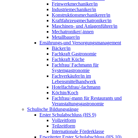
Feinwerkmechaniker/in
Industriemechaniker/in
Konstruktionsmechanikerer/in
Kraftfahrzeugmechatroniker/in
Maschinen- und Anlagenführer/in
Mechatroniker/-innen
Metallbauer/in
Ernährungs-und Versorgungsmanagement
Bäcker/in
Fachkraft Gastronomie
Fachkraft Küche
Fachfrau/ Fachmann für
Systemgastronomie
Fachverkäufer/in im
Lebensmittelhandwerk
Hotelfachfrau/-fachmann
Köchin/Koch
Fachfrau/-mann für Restaurants und
Veranstaltungsgastronomie
Schulische Bildungsgänge
Erster Schulabschluss (HS 9)
Vollzeitform
Teilzeitform
Internationale Förderklasse
Erweiterter Erster Schulabschluss (HS 10)