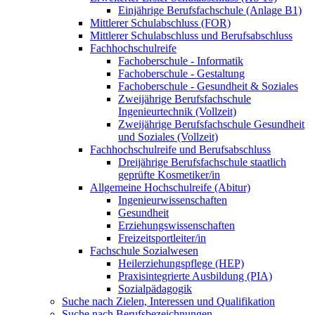
Einjährige Berufsfachschule (Anlage B1)
Mittlerer Schulabschluss (FOR)
Mittlerer Schulabschluss und Berufsabschluss
Fachhochschulreife
Fachoberschule - Informatik
Fachoberschule - Gestaltung
Fachoberschule - Gesundheit & Soziales
Zweijährige Berufsfachschule
Ingenieurtechnik (Vollzeit)
Zweijährige Berufsfachschule Gesundheit
und Soziales (Vollzeit)
Fachhochschulreife und Berufsabschluss
Dreijährige Berufsfachschule staatlich
geprüfte Kosmetiker/in
Allgemeine Hochschulreife (Abitur)
Ingenieurwissenschaften
Gesundheit
Erziehungswissenschaften
Freizeitsportleiter/in
Fachschule Sozialwesen
Heilerziehungspflege (HEP)
Praxisintegrierte Ausbildung (PIA)
Sozialpädagogik
Suche nach Zielen, Interessen und Qualifikation
Suche nach Berufsbezeichnungen