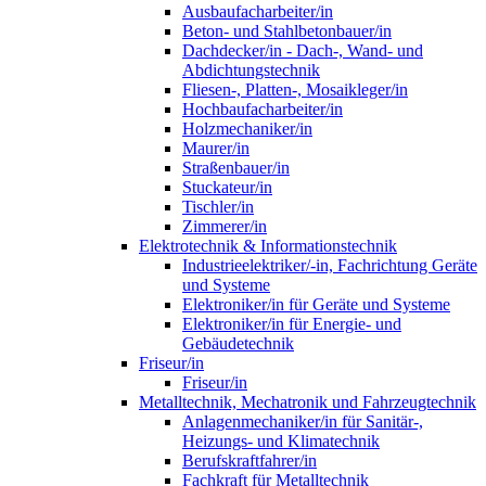
Ausbaufacharbeiter/in
Beton- und Stahlbetonbauer/in
Dachdecker/in - Dach-, Wand- und
Abdichtungstechnik
Fliesen-, Platten-, Mosaikleger/in
Hochbaufacharbeiter/in
Holzmechaniker/in
Maurer/in
Straßenbauer/in
Stuckateur/in
Tischler/in
Zimmerer/in
Elektrotechnik & Informationstechnik
Industrieelektriker/-in, Fachrichtung Geräte
und Systeme
Elektroniker/in für Geräte und Systeme
Elektroniker/in für Energie- und
Gebäudetechnik
Friseur/in
Friseur/in
Metalltechnik, Mechatronik und Fahrzeugtechnik
Anlagenmechaniker/in für Sanitär-,
Heizungs- und Klimatechnik
Berufskraftfahrer/in
Fachkraft für Metalltechnik