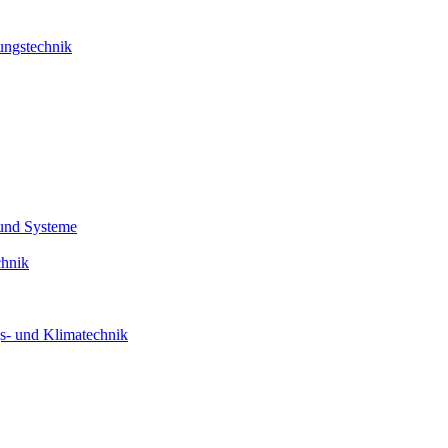
ungstechnik
e und Systeme
chnik
gs- und Klimatechnik