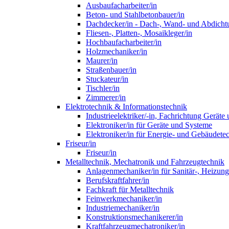
Ausbaufacharbeiter/in
Beton- und Stahlbetonbauer/in
Dachdecker/in - Dach-, Wand- und Abdicht
Fliesen-, Platten-, Mosaikleger/in
Hochbaufacharbeiter/in
Holzmechaniker/in
Maurer/in
Straßenbauer/in
Stuckateur/in
Tischler/in
Zimmerer/in
Elektrotechnik & Informationstechnik
Industrieelektriker/-in, Fachrichtung Gerät
Elektroniker/in für Geräte und Systeme
Elektroniker/in für Energie- und Gebäudete
Friseur/in
Friseur/in
Metalltechnik, Mechatronik und Fahrzeugtechnik
Anlagenmechaniker/in für Sanitär-, Heizun
Berufskraftfahrer/in
Fachkraft für Metalltechnik
Feinwerkmechaniker/in
Industriemechaniker/in
Konstruktionsmechanikerer/in
Kraftfahrzeugmechatroniker/in