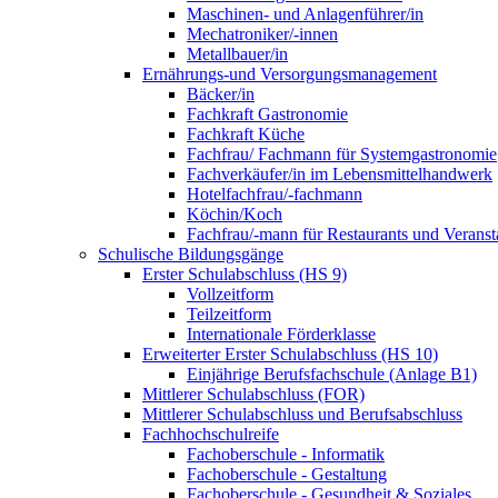
Maschinen- und Anlagenführer/in
Mechatroniker/-innen
Metallbauer/in
Ernährungs-und Versorgungsmanagement
Bäcker/in
Fachkraft Gastronomie
Fachkraft Küche
Fachfrau/ Fachmann für Systemgastronomie
Fachverkäufer/in im Lebensmittelhandwerk
Hotelfachfrau/-fachmann
Köchin/Koch
Fachfrau/-mann für Restaurants und Veranst
Schulische Bildungsgänge
Erster Schulabschluss (HS 9)
Vollzeitform
Teilzeitform
Internationale Förderklasse
Erweiterter Erster Schulabschluss (HS 10)
Einjährige Berufsfachschule (Anlage B1)
Mittlerer Schulabschluss (FOR)
Mittlerer Schulabschluss und Berufsabschluss
Fachhochschulreife
Fachoberschule - Informatik
Fachoberschule - Gestaltung
Fachoberschule - Gesundheit & Soziales