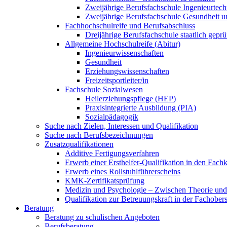
Zweijährige Berufsfachschule Ingenieurtechn
Zweijährige Berufsfachschule Gesundheit un
Fachhochschulreife und Berufsabschluss
Dreijährige Berufsfachschule staatlich geprü
Allgemeine Hochschulreife (Abitur)
Ingenieurwissenschaften
Gesundheit
Erziehungswissenschaften
Freizeitsportleiter/in
Fachschule Sozialwesen
Heilerziehungspflege (HEP)
Praxisintegrierte Ausbildung (PIA)
Sozialpädagogik
Suche nach Zielen, Interessen und Qualifikation
Suche nach Berufsbezeichnungen
Zusatzqualifikationen
Additive Fertigungsverfahren
Erwerb einer Ersthelfer-Qualifikation in den Fach
Erwerb eines Rollstuhlführerscheins
KMK-Zertifikatsprüfung
Medizin und Psychologie – Zwischen Theorie und
Qualifikation zur Betreuungskraft in der Fachober
Beratung
Beratung zu schulischen Angeboten
Berufsberatung