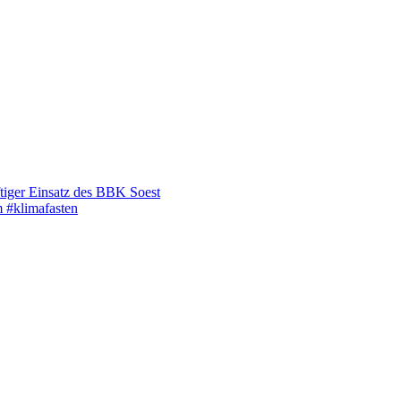
tiger Einsatz des BBK Soest
 #klimafasten