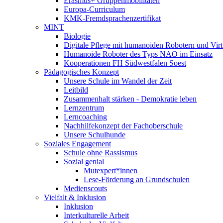
Erasmus+ Gruppenmobilitäten
Europa-Curriculum
KMK-Fremdsprachenzertifikat
MINT
Biologie
Digitale Pflege mit humanoiden Robotern und Virt
Humanoide Roboter des Typs NAO im Einsatz
Kooperationen FH Südwestfalen Soest
Pädagogisches Konzept
Unsere Schule im Wandel der Zeit
Leitbild
Zusammenhalt stärken - Demokratie leben
Lernzentrum
Lerncoaching
Nachhilfekonzept der Fachoberschule
Unsere Schulhunde
Soziales Engagement
Schule ohne Rassismus
Sozial genial
Mutexpert*innen
Lese-Förderung an Grundschulen
Medienscouts
Vielfalt & Inklusion
Inklusion
Interkulturelle Arbeit