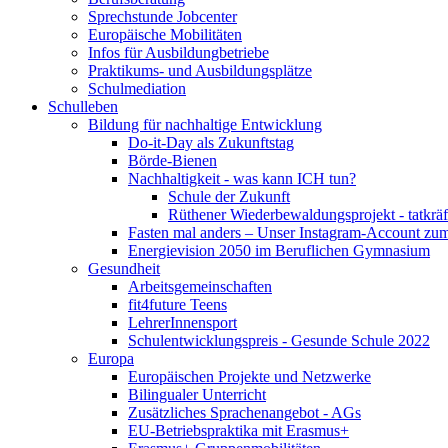
Sprechstunde Jobcenter
Europäische Mobilitäten
Infos für Ausbildungbetriebe
Praktikums- und Ausbildungsplätze
Schulmediation
Schulleben
Bildung für nachhaltige Entwicklung
Do-it-Day als Zukunftstag
Börde-Bienen
Nachhaltigkeit - was kann ICH tun?
Schule der Zukunft
Rüthener Wiederbewaldungsprojekt - tatkräf
Fasten mal anders – Unser Instagram-Account zum
Energievision 2050 im Beruflichen Gymnasium
Gesundheit
Arbeitsgemeinschaften
fit4future Teens
LehrerInnensport
Schulentwicklungspreis - Gesunde Schule 2022
Europa
Europäischen Projekte und Netzwerke
Bilingualer Unterricht
Zusätzliches Sprachenangebot - AGs
EU-Betriebspraktika mit Erasmus+