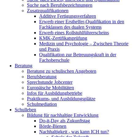
Suche nach Berufsbezeichnungen
Zusatzqualifikationen
Additive Fertigungsverfahren
Erwerb einer Ersthelfer-Qualifikation in den
Fachklassen des dualen Systems
Erwerb eines Rollstuhlführerscheins
KMK-Zertifikatsprüfung
Medizin und Psychologie – Zwischen Theorie
und Praxis
Qualifikation zur Betreuungskraft in der
Fachoberschule
Beratung
Beratung zu schulischen Angeboten
Berufsberatung
Sprechstunde Jobcenter
Europäische Mobilitäten
Infos für Ausbildungbetriebe
Praktikums- und Ausbildungsplätze
Schulmediation
Schulleben
Bildung für nachhaltige Entwicklung
Do-it-Day als Zukunftstag
Börde-Bienen
Nachhaltigkeit - was kann ICH tun?