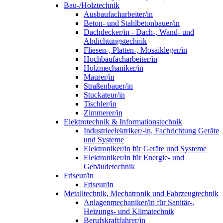
Bau-/Holztechnik
Ausbaufacharbeiter/in
Beton- und Stahlbetonbauer/in
Dachdecker/in - Dach-, Wand- und
Abdichtungstechnik
Fliesen-, Platten-, Mosaikleger/in
Hochbaufacharbeiter/in
Holzmechaniker/in
Maurer/in
Straßenbauer/in
Stuckateur/in
Tischler/in
Zimmerer/in
Elektrotechnik & Informationstechnik
Industrieelektriker/-in, Fachrichtung Geräte
und Systeme
Elektroniker/in für Geräte und Systeme
Elektroniker/in für Energie- und
Gebäudetechnik
Friseur/in
Friseur/in
Metalltechnik, Mechatronik und Fahrzeugtechnik
Anlagenmechaniker/in für Sanitär-,
Heizungs- und Klimatechnik
Berufskraftfahrer/in