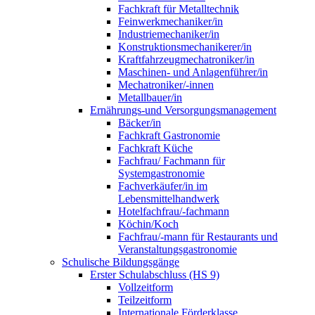
Fachkraft für Metalltechnik
Feinwerkmechaniker/in
Industriemechaniker/in
Konstruktionsmechanikerer/in
Kraftfahrzeugmechatroniker/in
Maschinen- und Anlagenführer/in
Mechatroniker/-innen
Metallbauer/in
Ernährungs-und Versorgungsmanagement
Bäcker/in
Fachkraft Gastronomie
Fachkraft Küche
Fachfrau/ Fachmann für
Systemgastronomie
Fachverkäufer/in im
Lebensmittelhandwerk
Hotelfachfrau/-fachmann
Köchin/Koch
Fachfrau/-mann für Restaurants und
Veranstaltungsgastronomie
Schulische Bildungsgänge
Erster Schulabschluss (HS 9)
Vollzeitform
Teilzeitform
Internationale Förderklasse