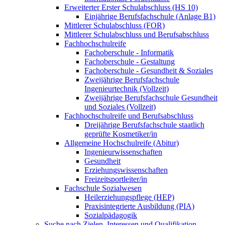
Erweiterter Erster Schulabschluss (HS 10)
Einjährige Berufsfachschule (Anlage B1)
Mittlerer Schulabschluss (FOR)
Mittlerer Schulabschluss und Berufsabschluss
Fachhochschulreife
Fachoberschule - Informatik
Fachoberschule - Gestaltung
Fachoberschule - Gesundheit & Soziales
Zweijährige Berufsfachschule
Ingenieurtechnik (Vollzeit)
Zweijährige Berufsfachschule Gesundheit
und Soziales (Vollzeit)
Fachhochschulreife und Berufsabschluss
Dreijährige Berufsfachschule staatlich
geprüfte Kosmetiker/in
Allgemeine Hochschulreife (Abitur)
Ingenieurwissenschaften
Gesundheit
Erziehungswissenschaften
Freizeitsportleiter/in
Fachschule Sozialwesen
Heilerziehungspflege (HEP)
Praxisintegrierte Ausbildung (PIA)
Sozialpädagogik
Suche nach Zielen, Interessen und Qualifikation