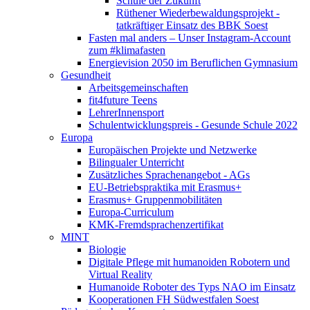
Schule der Zukunft
Rüthener Wiederbewaldungsprojekt -
tatkräftiger Einsatz des BBK Soest
Fasten mal anders – Unser Instagram-Account
zum #klimafasten
Energievision 2050 im Beruflichen Gymnasium
Gesundheit
Arbeitsgemeinschaften
fit4future Teens
LehrerInnensport
Schulentwicklungspreis - Gesunde Schule 2022
Europa
Europäischen Projekte und Netzwerke
Bilingualer Unterricht
Zusätzliches Sprachenangebot - AGs
EU-Betriebspraktika mit Erasmus+
Erasmus+ Gruppenmobilitäten
Europa-Curriculum
KMK-Fremdsprachenzertifikat
MINT
Biologie
Digitale Pflege mit humanoiden Robotern und
Virtual Reality
Humanoide Roboter des Typs NAO im Einsatz
Kooperationen FH Südwestfalen Soest