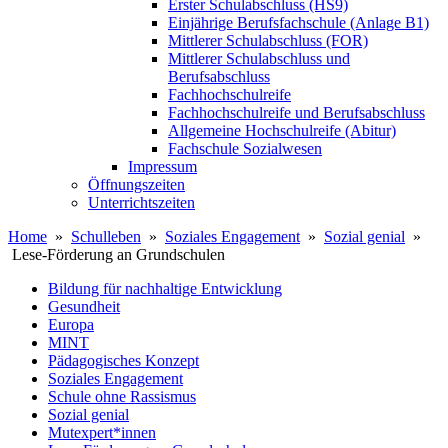
Erster Schulabschluss (HS9)
Einjährige Berufsfachschule (Anlage B1)
Mittlerer Schulabschluss (FOR)
Mittlerer Schulabschluss und
Berufsabschluss
Fachhochschulreife
Fachhochschulreife und Berufsabschluss
Allgemeine Hochschulreife (Abitur)
Fachschule Sozialwesen
Impressum
Öffnungszeiten
Unterrichtszeiten
Home
»
Schulleben
»
Soziales Engagement
»
Sozial genial
»
Lese-Förderung an Grundschulen
Bildung für nachhaltige Entwicklung
Gesundheit
Europa
MINT
Pädagogisches Konzept
Soziales Engagement
Schule ohne Rassismus
Sozial genial
Mutexpert*innen