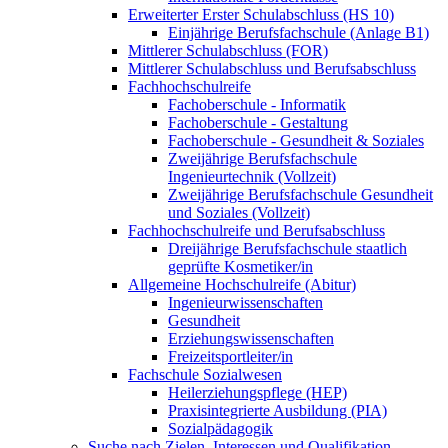
Erweiterter Erster Schulabschluss (HS 10)
Einjährige Berufsfachschule (Anlage B1)
Mittlerer Schulabschluss (FOR)
Mittlerer Schulabschluss und Berufsabschluss
Fachhochschulreife
Fachoberschule - Informatik
Fachoberschule - Gestaltung
Fachoberschule - Gesundheit & Soziales
Zweijährige Berufsfachschule
Ingenieurtechnik (Vollzeit)
Zweijährige Berufsfachschule Gesundheit
und Soziales (Vollzeit)
Fachhochschulreife und Berufsabschluss
Dreijährige Berufsfachschule staatlich
geprüfte Kosmetiker/in
Allgemeine Hochschulreife (Abitur)
Ingenieurwissenschaften
Gesundheit
Erziehungswissenschaften
Freizeitsportleiter/in
Fachschule Sozialwesen
Heilerziehungspflege (HEP)
Praxisintegrierte Ausbildung (PIA)
Sozialpädagogik
Suche nach Zielen, Interessen und Qualifikation