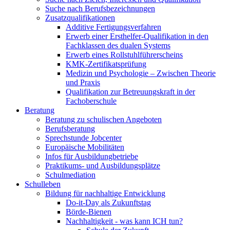
Suche nach Berufsbezeichnungen
Zusatzqualifikationen
Additive Fertigungsverfahren
Erwerb einer Ersthelfer-Qualifikation in den
Fachklassen des dualen Systems
Erwerb eines Rollstuhlführerscheins
KMK-Zertifikatsprüfung
Medizin und Psychologie – Zwischen Theorie
und Praxis
Qualifikation zur Betreuungskraft in der
Fachoberschule
Beratung
Beratung zu schulischen Angeboten
Berufsberatung
Sprechstunde Jobcenter
Europäische Mobilitäten
Infos für Ausbildungbetriebe
Praktikums- und Ausbildungsplätze
Schulmediation
Schulleben
Bildung für nachhaltige Entwicklung
Do-it-Day als Zukunftstag
Börde-Bienen
Nachhaltigkeit - was kann ICH tun?