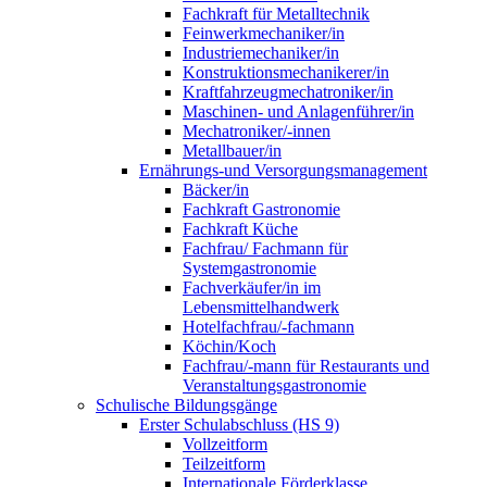
Fachkraft für Metalltechnik
Feinwerkmechaniker/in
Industriemechaniker/in
Konstruktionsmechanikerer/in
Kraftfahrzeugmechatroniker/in
Maschinen- und Anlagenführer/in
Mechatroniker/-innen
Metallbauer/in
Ernährungs-und Versorgungsmanagement
Bäcker/in
Fachkraft Gastronomie
Fachkraft Küche
Fachfrau/ Fachmann für
Systemgastronomie
Fachverkäufer/in im
Lebensmittelhandwerk
Hotelfachfrau/-fachmann
Köchin/Koch
Fachfrau/-mann für Restaurants und
Veranstaltungsgastronomie
Schulische Bildungsgänge
Erster Schulabschluss (HS 9)
Vollzeitform
Teilzeitform
Internationale Förderklasse