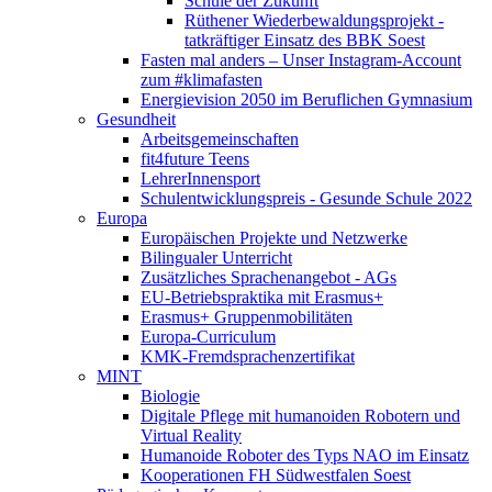
Schule der Zukunft
Rüthener Wiederbewaldungsprojekt -
tatkräftiger Einsatz des BBK Soest
Fasten mal anders – Unser Instagram-Account
zum #klimafasten
Energievision 2050 im Beruflichen Gymnasium
Gesundheit
Arbeitsgemeinschaften
fit4future Teens
LehrerInnensport
Schulentwicklungspreis - Gesunde Schule 2022
Europa
Europäischen Projekte und Netzwerke
Bilingualer Unterricht
Zusätzliches Sprachenangebot - AGs
EU-Betriebspraktika mit Erasmus+
Erasmus+ Gruppenmobilitäten
Europa-Curriculum
KMK-Fremdsprachenzertifikat
MINT
Biologie
Digitale Pflege mit humanoiden Robotern und
Virtual Reality
Humanoide Roboter des Typs NAO im Einsatz
Kooperationen FH Südwestfalen Soest