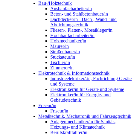
Bau-/Holztechnik
Ausbaufacharbeiter/in
Beton- und Stahlbetonbauer/in
Dachdecker/in - Dach-, Wand- und
Abdichtungstechnik
Fliesen-, Platten-, Mosaikleger/in
Hochbaufacharbeiter/in
Holzmechaniker/in
Maurer/in
Straßenbauer/in
Stuckateur/in
Tischler/in
Zimmerer/in
Elektrotechnik & Informationstechnik
Industrieelektriker/-in, Fachrichtung Geräte
und Systeme
Elektroniker/in für Geräte und Systeme
Elektroniker/in für Energie- und
Gebäudetechnik
Friseur/in
Friseur/in
Metalltechnik, Mechatronik und Fahrzeugtechnik
Anlagenmechaniker/in für Sanitär-,
Heizungs- und Klimatechnik
Berufskraftfahrer/in