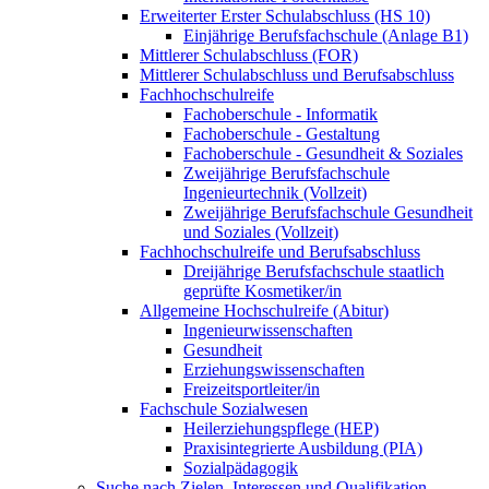
Erweiterter Erster Schulabschluss (HS 10)
Einjährige Berufsfachschule (Anlage B1)
Mittlerer Schulabschluss (FOR)
Mittlerer Schulabschluss und Berufsabschluss
Fachhochschulreife
Fachoberschule - Informatik
Fachoberschule - Gestaltung
Fachoberschule - Gesundheit & Soziales
Zweijährige Berufsfachschule
Ingenieurtechnik (Vollzeit)
Zweijährige Berufsfachschule Gesundheit
und Soziales (Vollzeit)
Fachhochschulreife und Berufsabschluss
Dreijährige Berufsfachschule staatlich
geprüfte Kosmetiker/in
Allgemeine Hochschulreife (Abitur)
Ingenieurwissenschaften
Gesundheit
Erziehungswissenschaften
Freizeitsportleiter/in
Fachschule Sozialwesen
Heilerziehungspflege (HEP)
Praxisintegrierte Ausbildung (PIA)
Sozialpädagogik
Suche nach Zielen, Interessen und Qualifikation