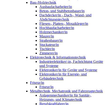
Bau-/Holztechnik
Ausbaufacharbeiter/in
Beton- und Stahlbetonbauer/in
Dachdecker/in - Dach-, Wand- und
Abdichtungstechnik
Fliesen-, Platten-, Mosaikleger/in
Hochbaufacharbeiter/in
Holzmechaniker/in
Maurer/in
Straßenbauer/in
Stuckateur/in
Tischler/in
Zimmerer/in
Elektrotechnik & Informationstechnik
Industrieelektriker/-in, Fachrichtung Geräte
und Systeme
Elektroniker/in für Geräte und Systeme
Elektroniker/in für Energie- und
Gebäudetechnik
Friseur/in
Friseur/in
Metalltechnik, Mechatronik und Fahrzeugtechnik
Anlagenmechaniker/in für Sanitär-,
Heizungs- und Klimatechnik
Berufskraftfahrer/in