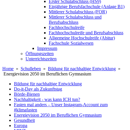
Erster Schulabschluss (HS9)
Einjährige Berufsfachschule (Anlage B1)
Mittlerer Schulabschluss (FOR)
Mittlerer Schulabschluss und
Berufsabschluss
Fachhochschulreife
Fachhochschulreife und Berufsabschluss
Allgemeine Hochschulreife (Abitur)
Fachschule Sozialwesen
Impressum
Öffnungszeiten
Unterrichtszeiten
Home
»
Schulleben
»
Bildung für nachhaltige Entwicklung
»
Energievision 2050 im Beruflichen Gymnasium
Bildung für nachhaltige Entwicklung
Do-it-Day als Zukunftstag
Börde-Bienen
Nachhaltigkeit - was kann ICH tun?
Fasten mal anders – Unser Instagram-Account zum
#klimafasten
Energievision 2050 im Beruflichen Gymnasium
Gesundheit
Europa