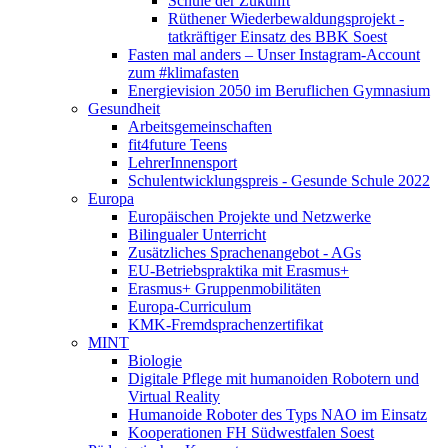
Schule der Zukunft
Rüthener Wiederbewaldungsprojekt -
tatkräftiger Einsatz des BBK Soest
Fasten mal anders – Unser Instagram-Account
zum #klimafasten
Energievision 2050 im Beruflichen Gymnasium
Gesundheit
Arbeitsgemeinschaften
fit4future Teens
LehrerInnensport
Schulentwicklungspreis - Gesunde Schule 2022
Europa
Europäischen Projekte und Netzwerke
Bilingualer Unterricht
Zusätzliches Sprachenangebot - AGs
EU-Betriebspraktika mit Erasmus+
Erasmus+ Gruppenmobilitäten
Europa-Curriculum
KMK-Fremdsprachenzertifikat
MINT
Biologie
Digitale Pflege mit humanoiden Robotern und
Virtual Reality
Humanoide Roboter des Typs NAO im Einsatz
Kooperationen FH Südwestfalen Soest