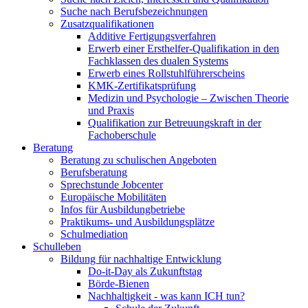
Suche nach Berufsbezeichnungen
Zusatzqualifikationen
Additive Fertigungsverfahren
Erwerb einer Ersthelfer-Qualifikation in den
Fachklassen des dualen Systems
Erwerb eines Rollstuhlführerscheins
KMK-Zertifikatsprüfung
Medizin und Psychologie – Zwischen Theorie
und Praxis
Qualifikation zur Betreuungskraft in der
Fachoberschule
Beratung
Beratung zu schulischen Angeboten
Berufsberatung
Sprechstunde Jobcenter
Europäische Mobilitäten
Infos für Ausbildungbetriebe
Praktikums- und Ausbildungsplätze
Schulmediation
Schulleben
Bildung für nachhaltige Entwicklung
Do-it-Day als Zukunftstag
Börde-Bienen
Nachhaltigkeit - was kann ICH tun?