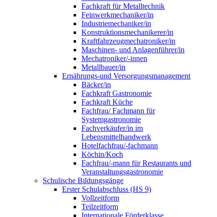
Fachkraft für Metalltechnik
Feinwerkmechaniker/in
Industriemechaniker/in
Konstruktionsmechanikerer/in
Kraftfahrzeugmechatroniker/in
Maschinen- und Anlagenführer/in
Mechatroniker/-innen
Metallbauer/in
Ernährungs-und Versorgungsmanagement
Bäcker/in
Fachkraft Gastronomie
Fachkraft Küche
Fachfrau/ Fachmann für
Systemgastronomie
Fachverkäufer/in im
Lebensmittelhandwerk
Hotelfachfrau/-fachmann
Köchin/Koch
Fachfrau/-mann für Restaurants und
Veranstaltungsgastronomie
Schulische Bildungsgänge
Erster Schulabschluss (HS 9)
Vollzeitform
Teilzeitform
Internationale Förderklasse