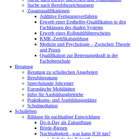
Suche nach Berufsbezeichnungen
Zusatzqualifikationen
Additive Fertigungsverfahren
Erwerb einer Ersthelfer-Qualifikation in den
Fachklassen des dualen Systems
Erwerb eines Rollstuhlführerscheins
KMK-Zertifikatsprüfung
Medizin und Psychologie – Zwischen Theorie
und Praxis
Qualifikation zur Betreuungskraft in der
Fachoberschule
Beratung
Beratung zu schulischen Angeboten
Berufsberatung
Sprechstunde Jobcenter
Europäische Mobilitäten
Infos für Ausbildungbetriebe
Praktikums- und Ausbildungsplätze
Schulmediation
Schulleben
Bildung für nachhaltige Entwicklung
Do-it-Day als Zukunftstag
Börde-Bienen
Nachhaltigkeit - was kann ICH tun?