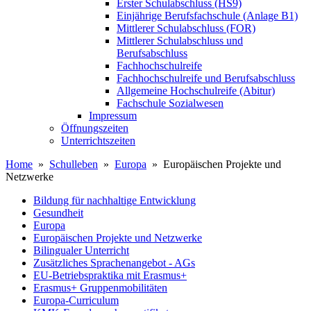
Erster Schulabschluss (HS9)
Einjährige Berufsfachschule (Anlage B1)
Mittlerer Schulabschluss (FOR)
Mittlerer Schulabschluss und
Berufsabschluss
Fachhochschulreife
Fachhochschulreife und Berufsabschluss
Allgemeine Hochschulreife (Abitur)
Fachschule Sozialwesen
Impressum
Öffnungszeiten
Unterrichtszeiten
Home
»
Schulleben
»
Europa
» Europäischen Projekte und
Netzwerke
Bildung für nachhaltige Entwicklung
Gesundheit
Europa
Europäischen Projekte und Netzwerke
Bilingualer Unterricht
Zusätzliches Sprachenangebot - AGs
EU-Betriebspraktika mit Erasmus+
Erasmus+ Gruppenmobilitäten
Europa-Curriculum