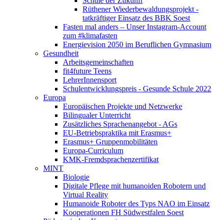
Schule der Zukunft
Rüthener Wiederbewaldungsprojekt -
tatkräftiger Einsatz des BBK Soest
Fasten mal anders – Unser Instagram-Account
zum #klimafasten
Energievision 2050 im Beruflichen Gymnasium
Gesundheit
Arbeitsgemeinschaften
fit4future Teens
LehrerInnensport
Schulentwicklungspreis - Gesunde Schule 2022
Europa
Europäischen Projekte und Netzwerke
Bilingualer Unterricht
Zusätzliches Sprachenangebot - AGs
EU-Betriebspraktika mit Erasmus+
Erasmus+ Gruppenmobilitäten
Europa-Curriculum
KMK-Fremdsprachenzertifikat
MINT
Biologie
Digitale Pflege mit humanoiden Robotern und
Virtual Reality
Humanoide Roboter des Typs NAO im Einsatz
Kooperationen FH Südwestfalen Soest