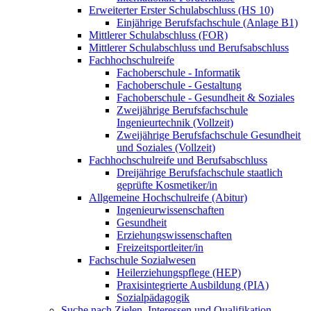
Erweiterter Erster Schulabschluss (HS 10)
Einjährige Berufsfachschule (Anlage B1)
Mittlerer Schulabschluss (FOR)
Mittlerer Schulabschluss und Berufsabschluss
Fachhochschulreife
Fachoberschule - Informatik
Fachoberschule - Gestaltung
Fachoberschule - Gesundheit & Soziales
Zweijährige Berufsfachschule
Ingenieurtechnik (Vollzeit)
Zweijährige Berufsfachschule Gesundheit
und Soziales (Vollzeit)
Fachhochschulreife und Berufsabschluss
Dreijährige Berufsfachschule staatlich
geprüfte Kosmetiker/in
Allgemeine Hochschulreife (Abitur)
Ingenieurwissenschaften
Gesundheit
Erziehungswissenschaften
Freizeitsportleiter/in
Fachschule Sozialwesen
Heilerziehungspflege (HEP)
Praxisintegrierte Ausbildung (PIA)
Sozialpädagogik
Suche nach Zielen, Interessen und Qualifikation