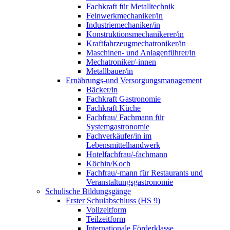
Fachkraft für Metalltechnik
Feinwerkmechaniker/in
Industriemechaniker/in
Konstruktionsmechanikerer/in
Kraftfahrzeugmechatroniker/in
Maschinen- und Anlagenführer/in
Mechatroniker/-innen
Metallbauer/in
Ernährungs-und Versorgungsmanagement
Bäcker/in
Fachkraft Gastronomie
Fachkraft Küche
Fachfrau/ Fachmann für
Systemgastronomie
Fachverkäufer/in im
Lebensmittelhandwerk
Hotelfachfrau/-fachmann
Köchin/Koch
Fachfrau/-mann für Restaurants und
Veranstaltungsgastronomie
Schulische Bildungsgänge
Erster Schulabschluss (HS 9)
Vollzeitform
Teilzeitform
Internationale Förderklasse