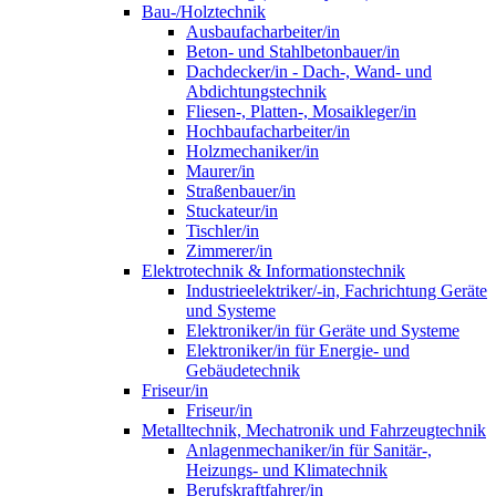
Bau-/Holztechnik
Ausbaufacharbeiter/in
Beton- und Stahlbetonbauer/in
Dachdecker/in - Dach-, Wand- und
Abdichtungstechnik
Fliesen-, Platten-, Mosaikleger/in
Hochbaufacharbeiter/in
Holzmechaniker/in
Maurer/in
Straßenbauer/in
Stuckateur/in
Tischler/in
Zimmerer/in
Elektrotechnik & Informationstechnik
Industrieelektriker/-in, Fachrichtung Geräte
und Systeme
Elektroniker/in für Geräte und Systeme
Elektroniker/in für Energie- und
Gebäudetechnik
Friseur/in
Friseur/in
Metalltechnik, Mechatronik und Fahrzeugtechnik
Anlagenmechaniker/in für Sanitär-,
Heizungs- und Klimatechnik
Berufskraftfahrer/in